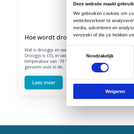
Deze website maakt gebruik
We gebruiken cookies om cont
websiteverkeer te analyseren
media, adverteren en analys
verstrekt of die ze hebben v
Hoe wordt droogijs gemaakt?
Toestemmingsselectie
Wat is droogijs en waar wordt het voor gebruikt?
Droogijs is CO₂ in vaste toestand met een
Noodzakelijk
temperatuur van -79 °C. Koolstofdioxide komt als
gasvorm voor in de...
Lees meer
Weigeren