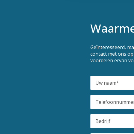
Waarme
Geïnteresseerd, m
contact met ons op
voordelen ervan voo
Uw
naam
*
Telefoonnummer
*
Bedrijf