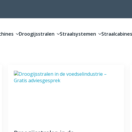
chines
Droogijsstralen
Straalsystemen
Straalcabines