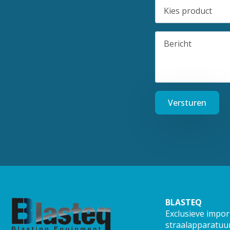
Kies
product
Bericht
*
Versturen
BLASTEQ
Exclusieve impor
straalapparatuur