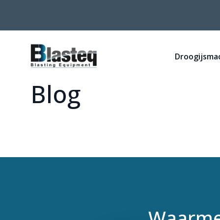
Droogijsma
Blog
Waarme