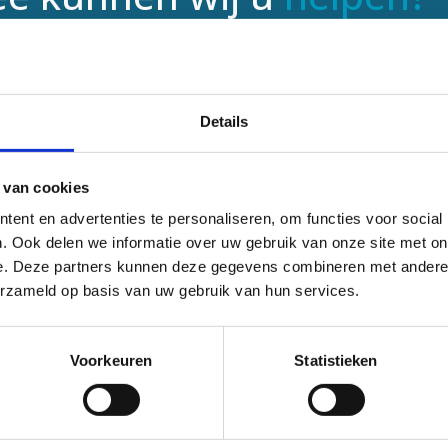
aar niet zeker waar te beginnen? Neem vandaag nog
 voor meer informatie over droogijsstralen en de
r uw bedrijf.
Details
E-
mailadres
 van cookies
*
ent en advertenties te personaliseren, om functies voor social
Kies
onderwerp
. Ook delen we informatie over uw gebruik van onze site met on
*
e. Deze partners kunnen deze gegevens combineren met andere i
erzameld op basis van uw gebruik van hun services.
Voorkeuren
Statistieken