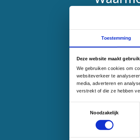
Geïnteresseerd, m
contact met ons op
voordelen ervan voo
Toestemming
Uw
naam
Deze website maakt gebruik
*
We gebruiken cookies om cont
Telefoonnummer
*
websiteverkeer te analyseren
media, adverteren en analys
Bedrijf
verstrekt of die ze hebben v
Toestemmingsselectie
Kies
Noodzakelijk
product
Bericht
*