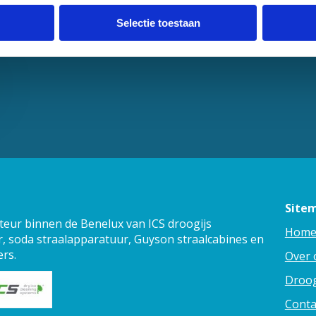
Selectie toestaan
Site
teur binnen de Benelux van ICS droogijs
Hom
, soda straalapparatuur, Guyson straalcabines en
ers.
Over 
Droog
Conta