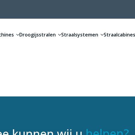
chines
Droogijsstralen
Straalsystemen
Straalcabines
helpen?
e kunnen wij u